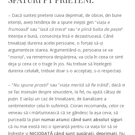
– Dacă sunteți prietenii cuiva deprimat, de obicei, din bune
intenții, aveți tendința de a spune inepții gen “
viața e
frumoasă
” sau “
lasă că trece
” sau “
e plină balta de pește
”.
Intenția e bună, consecința însă e dezastruoasă. Când
trivializați durerea acelei persoane, o forțați să-și
argumenteze starea. Argumentând-o, persoana se va
“
monta
”, va rememora despărțirea, va cicla în ceea ce simt
deja și ceea ce o trage în jos. Nu trebuie să înțelegeți
durerea celuilalt, trebuie doar s-o acceptați, s-o respectați.
– “
Nu spune prostii
” sau “
viața merită să fie trăită
”, dacă vi
se fac insinuări despre sinucidere, la fel, nu ajută câtuși de
puțin. E iarăși un caz de trivializare, de banalizare a
sentimentelor celui în suferință. Cioran recomanda, celor ce
veneau să-i mărturisească că se gândesc la așa ceva, să
purceadă la plan
numai atunci când sunt absolut siguri
că nu mai există nici o speranță pentru ca viața lor să se
îndrepte și
NICIODATĂ când sunt supărați, deprimați
. Nu