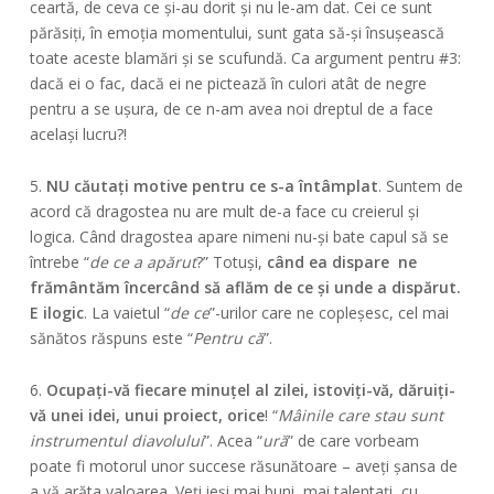
ceartă, de ceva ce și-au dorit și nu le-am dat. Cei ce sunt
părăsiți, în emoția momentului, sunt gata să-și însușească
toate aceste blamări și se scufundă. Ca argument pentru #3:
dacă ei o fac, dacă ei ne pictează în culori atât de negre
pentru a se ușura, de ce n-am avea noi dreptul de a face
același lucru?!
5.
NU căutați motive pentru ce s-a întâmplat
. Suntem de
acord că dragostea nu are mult de-a face cu creierul și
logica. Când dragostea apare nimeni nu-și bate capul să se
întrebe “
de ce a apărut
?” Totuși,
când ea dispare ne
frământăm încercând să aflăm de ce și unde a dispărut.
E ilogic
. La vaietul “
de ce
”-urilor care ne copleșesc, cel mai
sănătos răspuns este “
Pentru că
”.
6.
Ocupați-vă fiecare minuțel al zilei, istoviți-vă, dăruiți-
vă unei idei, unui proiect, orice
! “
Mâinile care stau sunt
instrumentul diavolului
”. Acea “
ură
” de care vorbeam
poate fi motorul unor succese răsunătoare – aveți șansa de
a vă arăta valoarea. Veți ieși mai buni, mai talentați, cu