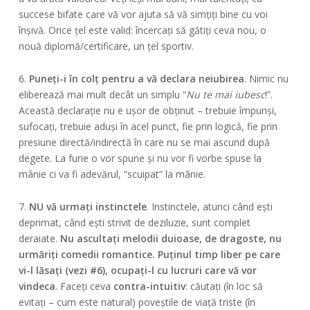
succese bifate care vă vor ajuta să vă simțiți bine cu voi
înșivă. Orice țel este valid: încercați să gătiți ceva nou, o
nouă diplomă/certificare, un țel sportiv.
6.
Puneți-i în colț pentru a vă declara neiubirea
. Nimic nu
eliberează mai mult decât un simplu “
Nu te mai iubesc
!”.
Această declarație nu e ușor de obținut – trebuie împunși,
sufocați, trebuie aduși în acel punct, fie prin logică, fie prin
presiune directă/indirectă în care nu se mai ascund după
degete. La furie o vor spune și nu vor fi vorbe spuse la
mânie ci va fi adevărul, “scuipat” la mânie.
7.
NU vă urmați instinctele
. Instinctele, atunci când ești
deprimat, când ești strivit de deziluzie, sunt complet
deraiate.
Nu ascultați melodii duioase, de dragoste, nu
urmăriți comedii romantice. Puținul timp liber pe care
vi-l lăsați (vezi #6), ocupați-l cu lucruri care vă vor
vindeca
. Faceți ceva
contra-intuitiv
: căutați (în loc să
evitați – cum este natural) poveștile de viață triste (în