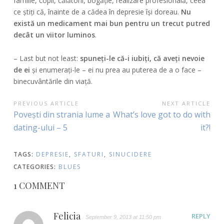
familie, copii, călătorii, bogăție, realizare profesională, ceea
ce știți că, înainte de a cădea în depresie își doreau.
Nu
există un medicament mai bun pentru un trecut putred
decât un viitor luminos
.
– Last but not least:
spuneți-le că-i iubiți, că aveți nevoie
de ei
și enumerați-le – ei nu prea au puterea de a o face –
binecuvântările din viață.
POST
PREVIOUS ARTICLE
NEXT ARTICLE
Previous
Next
Povești din strania lume a
What’s love got to do with
NAVIGATION
Article:
Article:
dating-ului – 5
it?!
TAGS:
DEPRESIE
,
SFATURI
,
SINUCIDERE
CATEGORIES:
BLUES
1 COMMENT
Felicia
REPLY
September 9, 2013 at 11:50 pm