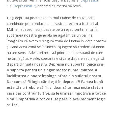
putem face
?” Am mai scris despre Depresie (
Depression
1
și
Depression 2
) dar cred că merită să revin.
Deși depresia poate avea o multitudine de cauze care
combinate pot conduce la dezastre precum a fost cel al
Mălinei, adeseori sunt bazate pe un eșec sentimental. În
supărarea noastră generală ne agățăm de un pai, ne
imaginăm că avem o singură zonă de lumină în viața noastră
și când acea zonă se întunecă, ajungem să credem că nimic
nu are sens. Adeseori motivul principal o persoană de care
ne-am agățat visele, speranțele și care dispare sau alege să
dispară din viața noastră.
Depresia nu suportă logica și n-
o suportă pentru un singur motiv: numai mintea și
luciditatea o poate împinge afară din sufletul nostru.
Dar cum să fii logic când ești în depresie?! Partea bună
este că nu trebuie să fii, ci doar să urmezi niște sfaturi
care par contraintuitive, să le urmezi împotriva a tot ce
simți, împotriva a tot ce ți se pare în acel moment logic
să faci.