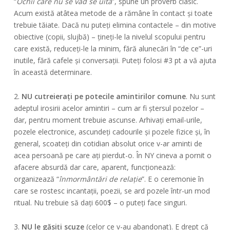
“
Ochii care nu se văd se uită
”, spune un proverb clasic.
Acum există atâtea metode de a rămâne în contact și toate
trebuie tăiate. Dacă nu puteți elimina contactele – din motive
obiective (copii, slujbă) – țineți-le la nivelul scopului pentru
care există, reduceți-le la minim, fără alunecări în “de ce”-uri
inutile, fără cafele și conversații. Puteți folosi #3 pt a vă ajuta
în această determinare.
2.
NU cutreierați pe potecile amintirilor comune
. Nu sunt
adeptul irosirii acelor amintiri – cum ar fi ștersul pozelor –
dar, pentru moment trebuie ascunse. Arhivați email-urile,
pozele electronice, ascundeți cadourile și pozele fizice și, în
general, scoateți din cotidian absolut orice v-ar aminti de
acea persoană pe care ați pierdut-o. În NY cineva a pornit o
afacere absurdă dar care, aparent, funcționează:
organizează “
înmormântări de relație
”. E o ceremonie în
care se rostesc incantații, poezii, se ard pozele într-un mod
ritual. Nu trebuie să dați 600$ – o puteți face singuri.
3.
NU le găsiți scuze
(celor ce v-au abandonat). E drept că