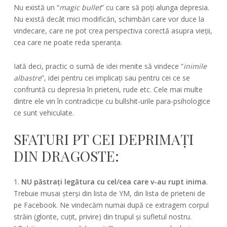
Nu există un “
magic bullet
” cu care să poți alunga depresia.
Nu există decât mici modificări, schimbări care vor duce la
vindecare, care ne pot crea perspectiva corectă asupra vieții,
cea care ne poate reda speranța.
Iată deci, practic o sumă de idei menite să vindece “
inimile
albastre
”, idei pentru cei implicați sau pentru cei ce se
confruntă cu depresia în prieteni, rude etc. Cele mai multe
dintre ele vin în contradicție cu bullshit-urile para-psihologice
ce sunt vehiculate.
SFATURI PT CEI DEPRIMAȚI
DIN DRAGOSTE:
1.
NU păstrați legătura cu cel/cea care v-au rupt inima
.
Trebuie musai șterși din lista de YM, din lista de prieteni de
pe Facebook. Ne vindecăm numai după ce extragem corpul
străin (glonte, cuțit, privire) din trupul și sufletul nostru.