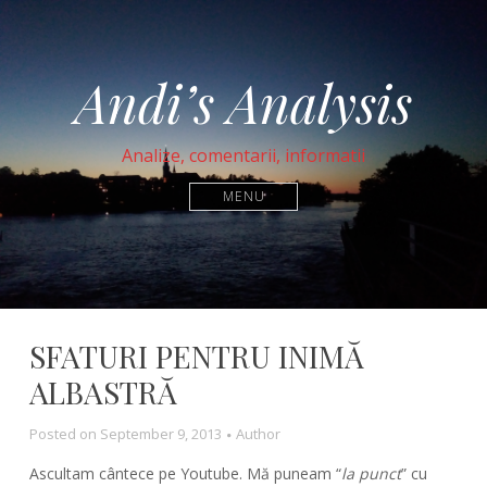
Andi’s Analysis
Analize, comentarii, informatii
MENU
SFATURI PENTRU INIMĂ
ALBASTRĂ
Posted on
September 9, 2013
Author
Ascultam cântece pe Youtube. Mă puneam “
la punct
” cu