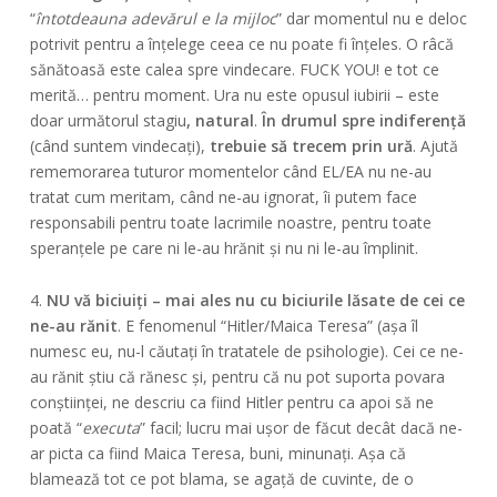
“
întotdeauna adevărul e la mijloc
” dar momentul nu e deloc
potrivit pentru a înțelege ceea ce nu poate fi înțeles. O râcă
sănătoasă este calea spre vindecare. FUCK YOU! e tot ce
merită… pentru moment. Ura nu este opusul iubirii – este
doar următorul stagiu
, natural
.
În drumul spre indiferență
(când suntem vindecați),
trebuie să trecem prin ură
. Ajută
rememorarea tuturor momentelor când EL/EA nu ne-au
tratat cum meritam, când ne-au ignorat, îi putem face
responsabili pentru toate lacrimile noastre, pentru toate
speranțele pe care ni le-au hrănit și nu ni le-au împlinit.
4.
NU vă biciuiți – mai ales nu cu biciurile lăsate de cei ce
ne-au rănit
. E fenomenul “Hitler/Maica Teresa” (așa îl
numesc eu, nu-l căutați în tratatele de psihologie). Cei ce ne-
au rănit știu că rănesc și, pentru că nu pot suporta povara
conștiinței, ne descriu ca fiind Hitler pentru ca apoi să ne
poată “
executa
” facil; lucru mai ușor de făcut decât dacă ne-
ar picta ca fiind Maica Teresa, buni, minunați. Așa că
blamează tot ce pot blama, se agață de cuvinte, de o