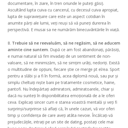
documentare, în ziare, în tren oriunde le puteți găsi).
Ascultând lupta cuiva cu cancerul, cu decesul cuiva apropiat,
lupta de supraviețuire care este un aspect cotidian în
anumite părți ale lumii, veți reuși să vă puneți durerea în
perspectivă. E musai sa ne numărăm binecuvântările în viață.
8.
Trebuie să ne reevaluăm, să ne regăsim, să ne aducem
aminte cine suntem
. După ce am fost abandonați, părăsiți,
e numai natural să fim invadați de un sentiment de non-
valoare, să ne minimizăm, să ne simțim urâți, nedoriți. Există
o multitudine de opțiuni, fiecare știe ce merge pt el/ea. Sport
pentru a slăbi și a fi în formă, acea diplomă nouă, sau pur și
simplu cheltuiți niște bani pe tratamente cosmetice, haine,
pantofi. Nu îndepărtați admiratorii, admiratoarele, chiar și
dacă nu sunteți în disponibilitatea emoțională de a le oferi
ceva. Explicați sincer cum e starea voastră mentală și veți fi
surprinși/surprinse să aflați că, în unele cazuri, vă vor oferi
timp și confidența de care aveți atâta nevoie. Încălcați-vă
prejudecățile, intrați pe un site de dating, postați cele mai