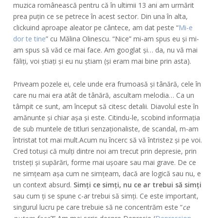
muzica românească pentru că în ultimii 13 ani am urmărit
prea puțin ce se petrece în acest sector. Din una în alta,
clickuind aproape aleator pe cântece, am dat peste “
Mi-e
dor te tine
” cu Mălina Olinescu. “Nice” mi-am spus eu și mi-
am spus să văd ce mai face. Am googlat și… da, nu vă mai
făliți, voi știați și eu nu știam (și eram mai bine prin asta).
Priveam pozele ei, cele unde era frumoasă și tânără, cele în
care nu mai era atât de tânără, ascultam melodia… Ca un
tâmpit ce sunt, am început să citesc detalii. Diavolul este în
amănunte și chiar așa și este. Citindu-le, scobind informația
de sub muntele de titluri senzaționaliste, de scandal, m-am
întristat tot mai mult.
Acum nu încerc să vă întristez și pe voi.
Cred totuși că mulți dintre noi am trecut prin depresie, prin
tristeți și supărări, forme mai ușoare sau mai grave. De ce
ne simțeam așa cum ne simțeam, dacă are logică sau nu, e
un context absurd.
Simți ce simți, nu ce ar trebui să simți
sau cum ți se spune c-ar trebui să simți. Ce este important,
singurul lucru pe care trebuie să ne concentrăm este “
ce