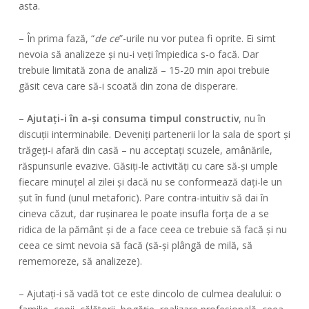
asta.
– În prima fază, “
de ce
”-urile nu vor putea fi oprite. Ei simt
nevoia să analizeze și nu-i veți împiedica s-o facă. Dar
trebuie limitată zona de analiză – 15-20 min apoi trebuie
găsit ceva care să-i scoată din zona de disperare.
–
Ajutați-i în a-și consuma timpul constructiv
, nu în
discuții interminabile. Deveniți partenerii lor la sala de sport și
trăgeți-i afară din casă – nu acceptați scuzele, amânările,
răspunsurile evazive. Găsiți-le activități cu care să-și umple
fiecare minuțel al zilei și dacă nu se conformează dați-le un
șut în fund (unul metaforic). Pare contra-intuitiv să dai în
cineva căzut, dar rușinarea le poate insufla forța de a se
ridica de la pământ și de a face ceea ce trebuie să facă și nu
ceea ce simt nevoia să facă (să-și plângă de milă, să
rememoreze, să analizeze).
– Ajutați-i să vadă tot ce este dincolo de culmea dealului: o