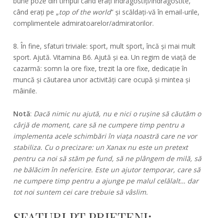
bune poze din timpul când erați îndrăgostiți/îndragostite,
când erați pe „
top of the world
” și scăldați-vă în email-urile,
complimentele admiratoarelor/admiratorilor.
8. În fine, sfaturi triviale: sport, mult sport, încă și mai mult
sport. Ajută. Vitamina B6. Ajută și ea. Un regim de viață de
cazarmă: somn la ore fixe, trezit la ore fixe, dedicație în
muncă și căutarea unor activități care ocupă și mintea și
mâinile.
Notă
:
Dacă nimic nu ajută, nu e nici o rușine să căutăm o
cârjă de moment, care să ne cumpere timp pentru a
implementa acele schimbări în viața noastră care ne vor
stabiliza. Cu o precizare: un Xanax nu este un pretext
pentru ca noi să stăm pe fund, să ne plângem de milă, să
ne bălăcim în nefericire. Este un ajutor temporar, care să
ne cumpere timp pentru a ajunge pe malul celălalt… dar
tot noi suntem cei care trebuie să vâslim.
SFATURI PT PRIETENI: