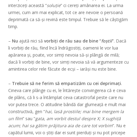
interziceți această “
soluție
” ci cereți amânarea ei. La urma
urmei, cum am mai explicat, tot ce are nevoie o persoană
deprimată ca să-și revină este timpul. Trebuie să le câștigăm
timp.
–
Nu
ajută nici să
vorbiți de rău sau de bine “
foștii
”
. Dacă
îi vorbiți de rău, fiind încă îndrăgostiți, oamenii le vor lua
apărarea și, poate, vor simți nevoia să-și plângă de milă;
dacă îi vorbiți de bine, vor simți nevoia să vă argumenteze cu
amintirea celor rele făcute de ecși – iarăși nu este bine.
–
Trebuie să ne ferim să empatizăm cu cei deprimați
.
Cineva care plânge cu ei, le întărește convingerea că e ceva
de plâns, că li s-a întâmplat ceva catastrofal peste care nu
vor putea trece. O atitudine bândă dar glumeață e mult mai
constructivă, gen “
hai, lasă prostiile; mai bine mergem la
un film
” sau “
gata, am vorbit destul despre X; X sughiță
acum; hai sa gătim prăjitura aia de care tot vorbim
”. Nu e
capătul lumii, voi o știți dar ei sunt pierduți și nu pot pricepe