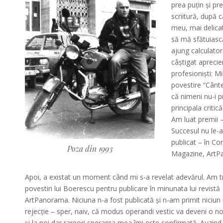
prea puțin și p
scriitură, după c
meu, mai delicat
să mă sfătuiasc
ajung calculator
câștigat aprecie
profesioniști: M
povestire “Cânte
că nimeni nu-i p
principala crit
Am luat premii 
Succesul nu le-
publicat – în Co
Poza din 1993
Magazine, ArtPan
Apoi, a existat un moment când mi s-a revelat adevărul. Am t
povestiri lui Boerescu pentru publicare în minunata lui revistă
ArtPanorama. Niciuna n-a fost publicată și n-am primit niciun
rejecție – sper, naiv, că modus operandi vestic va deveni o n
și la noi dar rareori speranța mea îmi este confirmată. Auzind