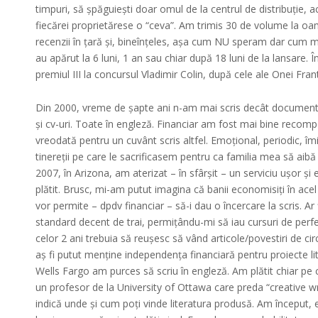
timpuri, să șpăguiești doar omul de la centrul de distribuție, 
fiecărei proprietărese o “ceva”. Am trimis 30 de volume la oa
recenzii în țară și, bineînțeles, așa cum NU speram dar cum m
au apărut la 6 luni, 1 an sau chiar după 18 luni de la lansare. Î
premiul III la concursul Vladimir Colin, după cele ale Onei Fran
Din 2000, vreme de șapte ani n-am mai scris decât document
și cv-uri. Toate în engleză. Financiar am fost mai bine recom
vreodată pentru un cuvânt scris altfel. Emoțional, periodic, î
tinereții pe care le sacrificasem pentru ca familia mea să aibă 
2007, în Arizona, am aterizat – în sfârșit – un serviciu ușor și
plătit. Brusc, mi-am putut imagina că banii economisiți în acel
vor permite – dpdv financiar – să-i dau o încercare la scris. Ar
standard decent de trai, permițându-mi să iau cursuri de perfecț
celor 2 ani trebuia să reușesc să vând articole/povestiri de ci
aș fi putut menține independența financiară pentru proiecte li
Wells Fargo am purces să scriu în engleză. Am plătit chiar pe 
un profesor de la University of Ottawa care preda “creative wr
indică unde și cum poți vinde literatura produsă. Am început, e