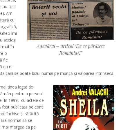
e au fost
ele). Am
ătură cu
eografică,
 Gheo îmi
u același
Adevărul – articol “De ce părăsesc
irmat în
România?!”
re o
ă fie
ă eu n-
n Balcani se poate bizui numai pe muncă și valoarea intrinsecă.
mai ținea legat de
 rămân pentru a parveni
re. În 1999, cu actele de
 fost publicată pe cont
are închise și rătăcită
. Era normal să se
Nu mai mergea ca pe