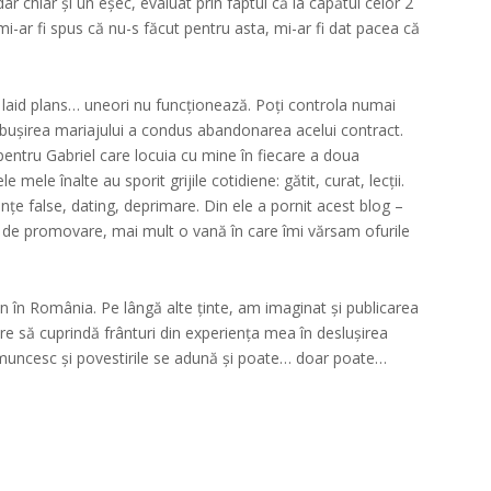
dar chiar și un eșec, evaluat prin faptul că la capătul celor 2
: mi-ar fi spus că nu-s făcut pentru asta, mi-ar fi dat pacea că
 laid plans… uneori nu funcționează. Poți controla numai
ăbușirea mariajului a condus abandonarea acelui contract.
pentru Gabriel care locuia cu mine în fiecare a doua
mele înalte au sporit grijile cotidiene: gătit, curat, lecții.
e false, dating, deprimare. Din ele a pornit acest blog –
 de promovare, mai mult o vană în care îmi vărsam ofurile
n în România. Pe lângă alte ținte, am imaginat și publicarea
are să cuprindă frânturi din experiența mea în deslușirea
 muncesc și povestirile se adună și poate… doar poate…