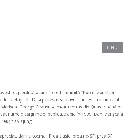
povestire, pierdută acum – cred – numită “Porcul Zburător”
eu de la etajul III. Deși povestirea a avut succes – recunoscut
Dan Merișca, George Ceaușu – m-am retras din Quasar până pe
a dat numele cărții mele, publicate abia în 1999. Dan Merișca a
 reușit să ajung.
apreciat, dar nu tocmai. Prea clasic, prea ne-SF, prea SF,