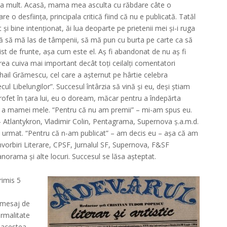
rea mult. Acasă, mama mea asculta cu răbdare câte o
are o desființa, principala critică fiind că nu e publicată. Tatăl
 și bine intenționat, ăi lua deoparte pe prietenii mei și-i ruga
ă să mă las de tâmpenii, să mă pun cu burta pe carte ca să
ist de frunte, așa cum este el. Aș fi abandonat de nu aș fi
rea cuiva mai important decât toți ceilalți comentatori
ihail Grămescu, cel care a așternut pe hârtie celebra
cul Libelungilor”. Succesul întârzia să vină și eu, deși știam
rofet în țara lui, eu o doream, măcar pentru a îndepărta
ică a mamei mele. “Pentru că nu am premii” – mi-am spus eu.
– Atlantykron, Vladimir Colin, Pentagrama, Supernova ș.a.m.d.
a urmat. “Pentru că n-am publicat” – am decis eu – așa că am
nvorbiri Literare, CPSF, Jurnalul SF, Supernova, F&SF
orama și alte locuri. Succesul se lăsa așteptat.
rimis 5
 mesaj de
ormalitate
 acestea,