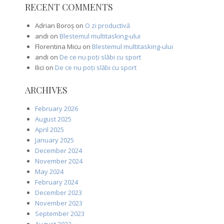
RECENT COMMENTS
Adrian Boroș
on
O zi productivă
andi
on
Blestemul multitasking-ului
Florentina Micu
on
Blestemul multitasking-ului
andi
on
De ce nu poți slăbi cu sport
Ilici
on
De ce nu poți slăbi cu sport
ARCHIVES
February 2026
August 2025
April 2025
January 2025
December 2024
November 2024
May 2024
February 2024
December 2023
November 2023
September 2023
August 2023