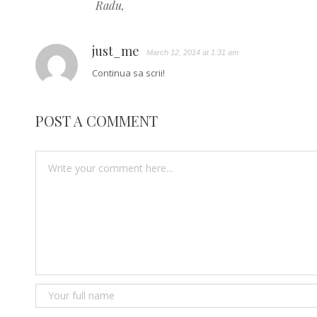
Radu,
just_me
March 12, 2014 at 1:31 am
Continua sa scrii!
POST A COMMENT