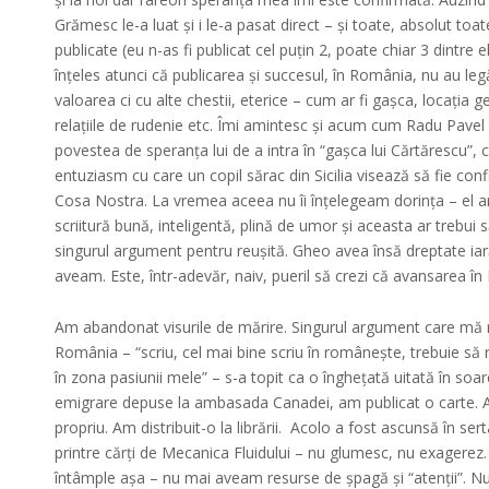
Grămesc le-a luat și i le-a pasat direct – și toate, absolut toat
publicate (eu n-as fi publicat cel puțin 2, poate chiar 3 dintre 
înțeles atunci că publicarea și succesul, în România, nu au leg
valoarea ci cu alte chestii, eterice – cum ar fi gașca, locația g
relațiile de rudenie etc. Îmi amintesc și acum cum Radu Pavel
povestea de speranța lui de a intra în “gașca lui Cărtărescu”, c
entuziasm cu care un copil sărac din Sicilia visează să fie conf
Cosa Nostra. La vremea aceea nu îi înțelegeam dorința – el a
scriitură bună, inteligentă, plină de umor și aceasta ar trebui s
singurul argument pentru reușită. Gheo avea însă dreptate iar
aveam. Este, într-adevăr, naiv, pueril să crezi că avansarea î
Am abandonat visurile de mărire. Singurul argument care mă 
România – “scriu, cel mai bine scriu în românește, trebuie să
în zona pasiunii mele” – s-a topit ca o înghețată uitată în soa
emigrare depuse la ambasada Canadei, am publicat o carte. A
propriu. Am distribuit-o la librării. Acolo a fost ascunsă în sert
printre cărți de Mecanica Fluidului – nu glumesc, nu exagerez
întâmple așa – nu mai aveam resurse de șpagă și “atenții”. 