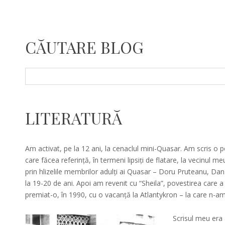
CĂUTARE BLOG
Search
for:
LITERATURĂ
February
Am activat, pe la 12 ani, la cenaclul mini-Quasar. Am scris o 
3,
care făcea referință, în termeni lipsiți de flatare, la vecinul m
2014
prin hlizelile membrilor adulți ai Quasar – Doru Pruteanu, 
la 19-20 de ani. Apoi am revenit cu “Sheila”, povestirea care 
premiat-o, în 1990, cu o vacanță la Atlantykron – la care n-am
Scrisul meu era 