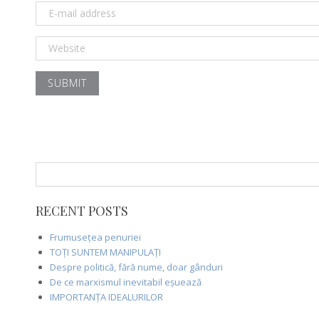
Search
for:
RECENT POSTS
Frumusețea penuriei
TOȚI SUNTEM MANIPULAȚI
Despre politică, fără nume, doar gânduri
De ce marxismul inevitabil eșuează
IMPORTANȚA IDEALURILOR