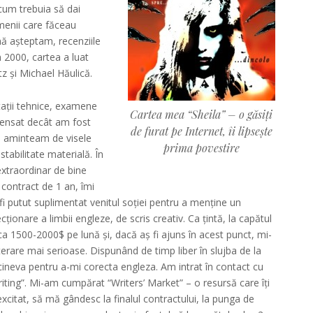
acum trebuia să dai
menii care făceau
ă așteptam, recenziile
n 2000, cartea a luat
tz și Michael Hăulică.
ații tehnice, examene
Cartea mea “Sheila” – o găsiți
pensat decât am fost
de furat pe Internet, îi lipsește
mi aminteam de visele
prima povestire
stabilitate materială. În
 extraordinar de bine
 contract de 1 an, îmi
 fi putut suplimentat venitul soției pentru a menține un
ionare a limbii engleze, de scris creativ. Ca țintă, la capătul
rca 1500-2000$ pe lună și, dacă aș fi ajuns în acest punct, mi-
terare mai serioase. Dispunând de timp liber în slujba de la
cineva pentru a-mi corecta engleza. Am intrat în contact cu
iting”. Mi-am cumpărat “Writers’ Market” – o resursă care îți
xcitat, să mă gândesc la finalul contractului, la punga de