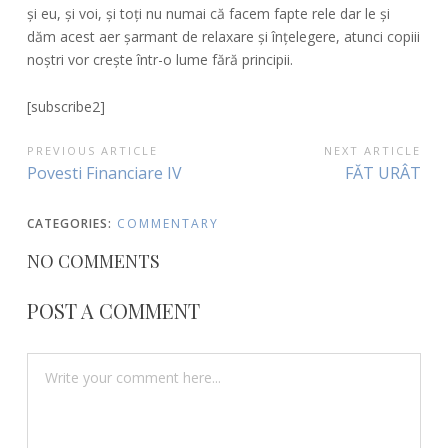
și eu, și voi, și toți nu numai că facem fapte rele dar le și
dăm acest aer șarmant de relaxare și înțelegere, atunci copiii
noștri vor crește într-o lume fără principii.
[subscribe2]
POST
PREVIOUS ARTICLE
NEXT ARTICLE
Previous
Next
Povesti Financiare IV
FĂT URÂT
NAVIGATION
Article:
Article:
CATEGORIES:
COMMENTARY
NO COMMENTS
POST A COMMENT