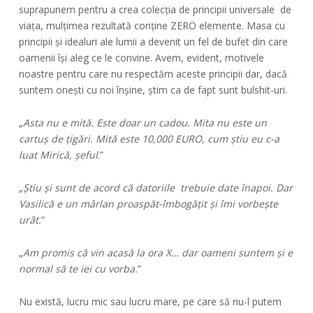
suprapunem pentru a crea colecția de principii universale de
viața, mulțimea rezultată conține ZERO elemente. Masa cu
principii și idealuri ale lumii a devenit un fel de bufet din care
oamenii își aleg ce le convine. Avem, evident, motivele
noastre pentru care nu respectăm aceste principii dar, dacă
suntem onești cu noi înșine, știm ca de fapt sunt bulshit-uri.
„
Asta nu e mită. Este doar un cadou. Mita nu este un
cartuș de țigări. Mită este 10,000 EURO, cum știu eu c-a
luat Mirică, șeful
.”
„
Știu și sunt de acord că datoriile trebuie date înapoi. Dar
Vasilică e un mârlan proaspăt-îmbogățit și îmi vorbește
urât.
”
„
Am promis că vin acasă la ora X… dar oameni suntem și e
normal să te iei cu vorba.
”
Nu există, lucru mic sau lucru mare, pe care să nu-l putem