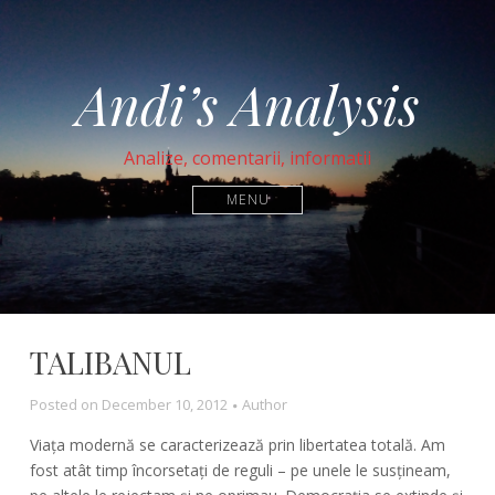
Andi’s Analysis
Analize, comentarii, informatii
MENU
TALIBANUL
Posted on
December 10, 2012
Author
Viața modernă se caracterizează prin libertatea totală. Am
fost atât timp încorsetați de reguli – pe unele le susțineam,