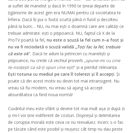
ai suflet de manelist și dacă în 1990 te țineai departe de
țigănisme de acest gen era NUMAI pentru că societatea te
înfiera. Dacă îți pui o fustă scurtă până-n fund și decolteu
până la buric… NU, nu mai ești o doamnă care are calități ce
trebuie admirate: ești o pițipoancă. NU, faptul că X de la
ProTV poartă la fel,
nu este o scuză la fel cum n-a fost și
nu va fi niciodată o scuză validă „
Toți fac la fel, trebuie
că este ok
”
. Dacă te aduni la petreceri cu maneliști și
pițipoance, nu crede că vechiul proverb
„spune-mi cu cine
te-nsoțești ca să-ți spun cine ești
” și-a pierdut relevanța.
Ești totuna cu mediul pe care îl tolerezi și îl accepți
. Și
poate că din acest motiv eu devin tot mai intransigent. Nu
vreau să fiu modern, nu vreau să ajung să accept
absurditatea ca fiind noua normă!
Cuvântul meu este sfânt și devine tot mai mult așa zi după zi
și mi-l voi ține indiferent de costuri. Disprețul și delimitarea
de corupția morală este ceva ce nu reevaluez. Incerc s-o fac
pe tăcute când este posibil și reușesc cât timp nu dau peste