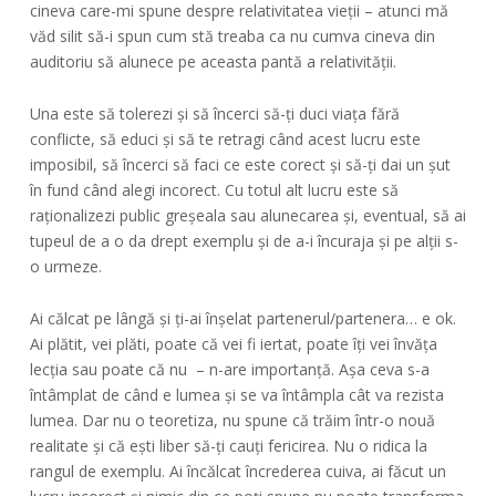
cineva care-mi spune despre relativitatea vieții – atunci mă
văd silit să-i spun cum stă treaba ca nu cumva cineva din
auditoriu să alunece pe aceasta pantă a relativității.
Una este să tolerezi și să încerci să-ți duci viața fără
conflicte, să educi și să te retragi când acest lucru este
imposibil, să încerci să faci ce este corect și să-ți dai un șut
în fund când alegi incorect. Cu totul alt lucru este să
raționalizezi public greșeala sau alunecarea și, eventual, să ai
tupeul de a o da drept exemplu și de a-i încuraja și pe alții s-
o urmeze.
Ai călcat pe lângă și ți-ai înșelat partenerul/partenera… e ok.
Ai plătit, vei plăti, poate că vei fi iertat, poate îți vei învăța
lecția sau poate că nu – n-are importanță. Așa ceva s-a
întâmplat de când e lumea și se va întâmpla cât va rezista
lumea. Dar nu o teoretiza, nu spune că trăim într-o nouă
realitate și că ești liber să-ți cauți fericirea. Nu o ridica la
rangul de exemplu. Ai încălcat încrederea cuiva, ai făcut un