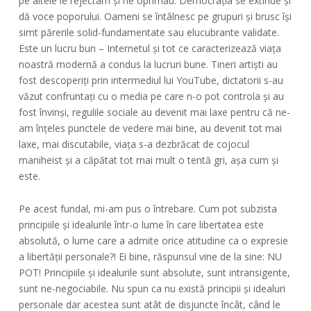
pe altele le rejectam și ne oprimau. Democrația se extinde și
dă voce poporului. Oameni se întâlnesc pe grupuri și brusc își
simt părerile solid-fundamentate sau elucubrante validate.
Este un lucru bun – Internetul și tot ce caracterizează viața
noastră modernă a condus la lucruri bune. Tineri artiști au
fost descoperiți prin intermediul lui YouTube, dictatorii s-au
văzut confruntați cu o media pe care n-o pot controla și au
fost învinși, regulile sociale au devenit mai laxe pentru că ne-
am înțeles punctele de vedere mai bine, au devenit tot mai
laxe, mai discutabile, viața s-a dezbrăcat de cojocul
maniheist și a căpătat tot mai mult o tentă gri, așa cum și
este.
Pe acest fundal, mi-am pus o întrebare. Cum pot subzista
principiile și idealurile într-o lume în care libertatea este
absolută, o lume care a admite orice atitudine ca o expresie
a libertății personale?! Ei bine, răspunsul vine de la sine: NU
POT! Principiile și idealurile sunt absolute, sunt intransigente,
sunt ne-negociabile. Nu spun ca nu există principii și idealuri
personale dar acestea sunt atât de disjuncte încât, când le