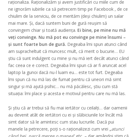
raționaliza. Raționalizăm și avem justificări cu miile cum de
ne ignorăm iubirile ca să petrecem timp pe Facebook , de ce
chiulim de la serviciu, de ce merităm (deși chiulim) un salar
mai mare. Și, dacă suntem buni de gură reușim să
convingem chiar și toată audiența.
Ei bine, pe mine nu mă
veți convinge. Nu mă pot eu convinge pe mine însumi –
și sunt foarte bun de gură.
Degeaba îmi spun atunci când
am supracheltuit că muncesc mult, că merit o bucurie… EU
știu că sunt indulgent cu mine și nu mă iert decât atunci când
fac ceea ce e corect. Degeaba îmi spun că ar fi aruncat acel
laptop la gunoi dacă nu-l luam eu… este tot furt. Degeaba
îmi spun că nu mă las de fumat pentru că uneori mă simt
singur și mă ajută psihic… nu mă păcălesc, știu cum stă
situația: îmi place și acesta e motivul pentru care nu mă las.
Și știu că ar trebui să fiu mai iertător cu ceilalți… dar oamenii
au devenit atât de iertători cu ei și slăbiciunile lor încât mă
simt dator să le amintesc cum stau lucrurile. Dacă pui
manele la petrecere, poți s-o raționalizezi cum vrei „
atunci
când bei, parcă merge o manea
” etc. – dar amândoi știm că