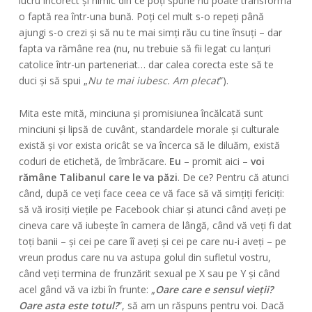
lucru incorect și nimic din ce poți spune nu poate transforma
o faptă rea într-una bună. Poți cel mult s-o repeți până
ajungi s-o crezi și să nu te mai simți rău cu tine însuți – dar
fapta va rămâne rea (nu, nu trebuie să fii legat cu lanțuri
catolice într-un parteneriat… dar calea corecta este să te
duci și să spui „
Nu te mai iubesc. Am plecat
”).
Mita este mită, minciuna și promisiunea încălcată sunt
minciuni și lipsă de cuvânt, standardele morale și culturale
există și vor exista oricât se va încerca să le diluăm, există
coduri de etichetă, de îmbrăcare.
Eu
– promit aici –
voi
rămâne Talibanul care le va păzi
. De ce? Pentru că atunci
când, după ce veți face ceea ce vă face să vă simțiți fericiți:
să vă irosiți viețile pe Facebook chiar și atunci când aveți pe
cineva care vă iubește în camera de lângă, când vă veți fi dat
toți banii – și cei pe care îî aveți și cei pe care nu-i aveți – pe
vreun produs care nu va astupa golul din sufletul vostru,
când veți termina de frunzărit sexual pe X sau pe Y și când
acel gând vă va izbi în frunte: „
Oare care e sensul vieții?
Oare asta este totul?
”, să am un răspuns pentru voi. Dacă