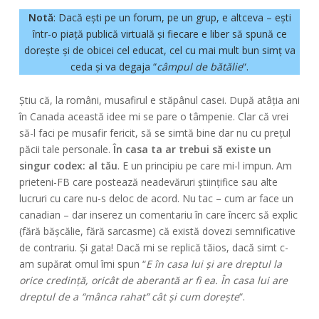
Notă
: Dacă ești pe un forum, pe un grup, e altceva – ești
într-o piață publică virtuală și fiecare e liber să spună ce
dorește și de obicei cel educat, cel cu mai mult bun simț va
ceda și va degaja “
câmpul de bătălie
“.
Știu că, la români, musafirul e stăpânul casei. După atâția ani
în Canada această idee mi se pare o tâmpenie. Clar că vrei
să-l faci pe musafir fericit, să se simtă bine dar nu cu prețul
păcii tale personale.
În casa ta ar trebui să existe un
singur codex: al tău
. E un principiu pe care mi-l impun. Am
prieteni-FB care postează neadevăruri științifice sau alte
lucruri cu care nu-s deloc de acord. Nu tac – cum ar face un
canadian – dar inserez un comentariu în care încerc să explic
(fără bășcălie, fără sarcasme) că există dovezi semnificative
de contrariu. Și gata! Dacă mi se replică tăios, dacă simt c-
am supărat omul îmi spun “
E în casa lui și are dreptul la
orice credință, oricât de aberantă ar fi ea. În casa lui are
dreptul de a “mânca rahat” cât și cum dorește
“.