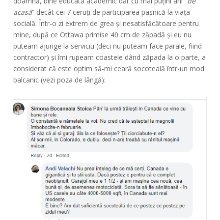
doamnă, bine educată academic dar cu mai puțini ani “
de
acasă
” decât cei 7 ceruți de participarea pașnică la viața
socială. Într-o zi extrem de grea și nesatisfăcătoare pentru
mine, după ce Ottawa primise 40 cm de zăpadă și eu nu
puteam ajunge la serviciu (deci nu puteam face parale, fiind
contractor) și îmi rupeam coastele dând zăpada la o parte, a
considerat că este optim să-mi ceară socoteală într-un mod
balcanic (vezi poza de lângă):