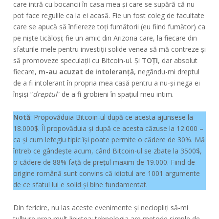
care intră cu bocancii în casa mea și care se supără că nu
pot face regulile ca la ei acasă. Fie un fost coleg de facultate
care se apucă să înfiereze toți fumătorii (eu fiind fumător) ca
pe niște ticăloși; fie un amic din Arizona care, la fiecare din
sfaturile mele pentru investiții solide venea să mă contreze și
să promoveze speculații cu Bitcoin-ul. Și
TOȚI
, dar absolut
fiecare,
m-au acuzat de intoleranță
, negându-mi dreptul
de a fi intolerant în propria mea casă pentru a nu-și nega ei
înșiși “
dreptul
” de a fi grobieni în spațiul meu intim.
Notă
: Propovăduia Bitcoin-ul după ce acesta ajunsese la
18.000$. Îl propovăduia și după ce acesta căzuse la 12.000 –
ca și cum lefegiu tipic își poate permite o cădere de 30%. Mă
întreb ce gândește acum, când Bitcoin-ul se zbate la 3500$,
o cădere de 88% față de prețul maxim de 19.000. Fiind de
origine română sunt convins că idiotul are 1001 argumente
de ce sfatul lui e solid și bine fundamentat.
Din fericire, nu las aceste evenimente și neciopliți să-mi
tulbure prea mult liniștea: tehnologia are metode simple de