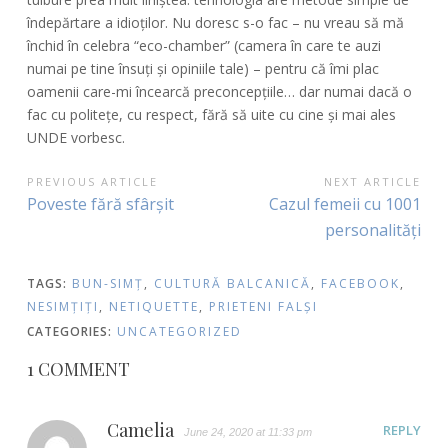
îndepărtare a idioților. Nu doresc s-o fac – nu vreau să mă
închid în celebra “eco-chamber” (camera în care te auzi
numai pe tine însuți și opiniile tale) – pentru că îmi plac
oamenii care-mi încearcă preconcepțiile… dar numai dacă o
fac cu politețe, cu respect, fără să uite cu cine și mai ales
UNDE vorbesc.
POST
PREVIOUS ARTICLE
NEXT ARTICLE
Previous
Next
Poveste fără sfârșit
Cazul femeii cu 1001
NAVIGATION
Article:
Article:
personalități
TAGS:
BUN-SIMȚ
,
CULTURĂ BALCANICĂ
,
FACEBOOK
,
NESIMȚIȚI
,
NETIQUETTE
,
PRIETENI FALȘI
CATEGORIES:
UNCATEGORIZED
1 COMMENT
Camelia
REPLY
June 24, 2020 at 11:33 pm