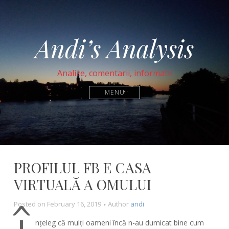
Andi’s Analysis
Analize, comentarii, informatii
MENU
PROFILUL FB E CASA
VIRTUALĂ A OMULUI
Posted on
February 16, 2019
Author
andi
nțeleg că mulți oameni încă n-au dumicat bine cum