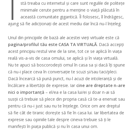
Î
stă treaba cu internetul și care sunt regulile de politețe
minimale cerute pentru a menține o viață plăcută în
această comunitate gigantică. Îl folosesc, îl îndrăgesc,
ajung să fie adicționați de acest mediu dar încă nu-l înțeleg.
Unul din principiile de bază ale acestei vieți virtuale este că
pagina/profilul tău este CASA TA VIRTUALĂ
. Dacă accepți
acest principiu restul vine de la sine, tot ce se aplică în viața
reală vis-a-vis de casa omului, se aplică și în viața virtuală.
Nu te apuci să boscorodești omul în casa sa și dacă îți spune
că nu-i place ceva în conversație te scuzi și/sau taci/pleci.
Dacă încearcă să pună punct, nu-l acuzi de intoleranță și de
încălcare a libertății de expresie. Iar
cine are dreptate n-are
nici o importanță
– el/ea e la casa lui/ei și doar n-ai să
susții că trebuie să plece din propria casă că te-a enervat sau
pentru că nu-i just sau nu te înțelege. Orice om are dreptul
să fie cât de tiranic dorește să fie în casa lui. Iar libertatea de
expresie sau opiniile tale despre cineva trebuie să ți le
manifești în piața publică și nu în casa unui om.