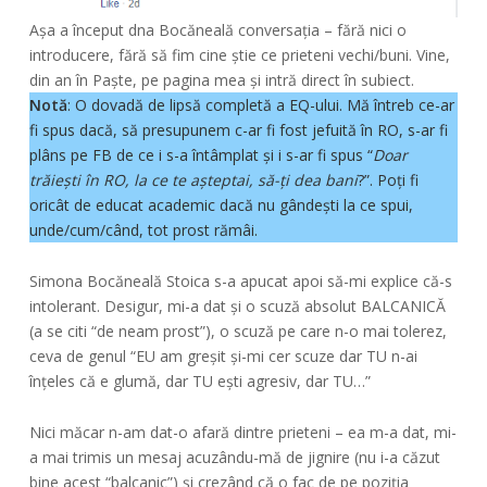
Așa a început dna Bocăneală conversația – fără nici o
introducere, fără să fim cine știe ce prieteni vechi/buni. Vine,
din an în Paște, pe pagina mea și intră direct în subiect.
Notă
: O dovadă de lipsă completă a EQ-ului. Mă întreb ce-ar
fi spus dacă, să presupunem c-ar fi fost jefuită în RO, s-ar fi
plâns pe FB de ce i s-a întâmplat și i s-ar fi spus “
Doar
trăiești în RO, la ce te așteptai, să-ți dea bani
?”. Poți fi
oricât de educat academic dacă nu gândești la ce spui,
unde/cum/când, tot prost rămâi.
Simona Bocăneală Stoica s-a apucat apoi să-mi explice că-s
intolerant. Desigur, mi-a dat și o scuză absolut BALCANICĂ
(a se citi “de neam prost”), o scuză pe care n-o mai tolerez,
ceva de genul “EU am greșit și-mi cer scuze dar TU n-ai
înțeles că e glumă, dar TU ești agresiv, dar TU…”
Nici măcar n-am dat-o afară dintre prieteni – ea m-a dat, mi-
a mai trimis un mesaj acuzându-mă de jignire (nu i-a căzut
bine acest “balcanic”) și crezând că o fac de pe poziția