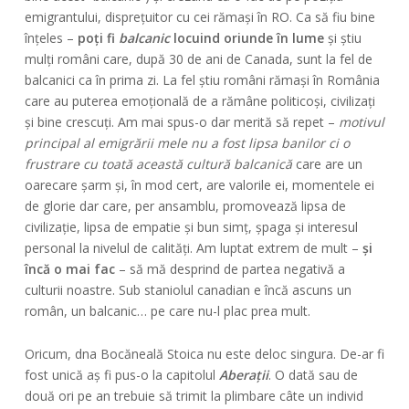
emigrantului, disprețuitor cu cei rămași în RO. Ca să fiu bine
înțeles –
poți fi
balcanic
locuind oriunde în lume
și știu
mulți români care, după 30 de ani de Canada, sunt la fel de
balcanici ca în prima zi. La fel știu români rămași în România
care au puterea emoțională de a rămâne politicoși, civilizați
și bine crescuți. Am mai spus-o dar merită să repet –
motivul
principal al emigrării mele nu a fost lipsa banilor ci o
frustrare cu toată această cultură balcanică
care are un
oarecare șarm și, în mod cert, are valorile ei, momentele ei
de glorie dar care, per ansamblu, promovează lipsa de
civilizație, lipsa de empatie și bun simț, șpaga și interesul
personal la nivelul de calități. Am luptat extrem de mult –
și
încă o mai fac
– să mă desprind de partea negativă a
culturii noastre. Sub staniolul canadian e încă ascuns un
român, un balcanic… pe care nu-l plac prea mult.
Oricum, dna Bocăneală Stoica nu este deloc singura. De-ar fi
fost unică aș fi pus-o la capitolul
Aberații
. O dată sau de
două ori pe an trebuie să trimit la plimbare câte un individ